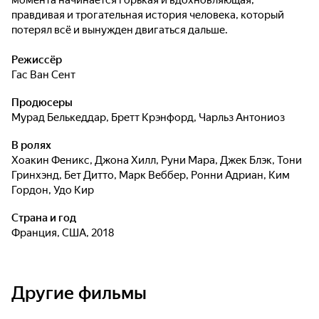
момента начинается горькая и вдохновляющая,
правдивая и трогательная история человека, который
потерял всё и вынужден двигаться дальше.
Режиссёр
Гас Ван Сент
Продюсеры
Мурад Белькеддар
,
Бретт Крэнфорд
,
Чарльз Антониоз
В ролях
Хоакин Феникс
,
Джона Хилл
,
Руни Мара
,
Джек Блэк
,
Тони
Гринхэнд
,
Бет Дитто
,
Марк Веббер
,
Ронни Адриан
,
Ким
Гордон
,
Удо Кир
Страна и год
Франция, США, 2018
Другие фильмы