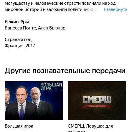
могуществу и человеческие страсти повлияли на ход
мировой истории и заложили политические и социальные
Развернуть
основы современной Европы и всего Западного мира. Эти
влиятельные семьи сталкивались на полях сражений, но
Режиссёры
самая сложная и захватывающая игра происходила за
Ванесса Понте
,
Ален Брюнар
кулисами. Мощные стены средневековых замков
Страна и год
скрывали мир стратегических альянсов, интриг,
Франция, 2017
предательств и убийств. Эти эпические столкновения
продолжались на протяжении нескольких веков, а их
отголоски до сих пор слышны в современной культуре.
Другие познавательные передачи
Большая игра
СМЕРШ. Ловушка для