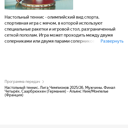
Настольный теннис - олимпийский вид спорта,
спортивная игра с мячом, в которой используют
специальные ракетки и игровой стол, разграниченный
сеткой пополам. Игра может проходить между двумя
соперниками или двумя парами соперников. Задачей
Развернуть
игроков является удерживать мяч в игре при помощи
ракеток - каждый игрок после одного отскока мяча на
своей половине стола должен отправить мяч на половину
стола соперника. Очко начисляется игроку или паре
игроков, когда соперник не может вернуть мяч в
соответствии с правилами.
Программа передач
Настольный теннис. Лига Чемпионов 2025/26. Мужчины. Финал
Четырёх. Саарбрюккен (Германия) - Альянс Ним/Монпелье
(Франция)