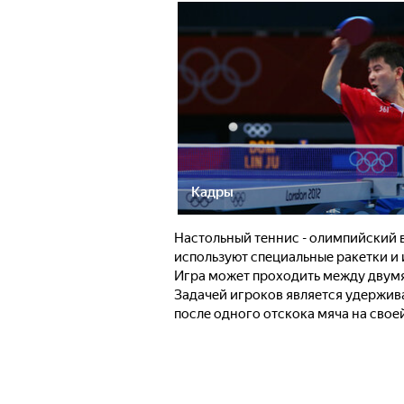
Кадры
Настольный теннис - олимпийский в
используют специальные ракетки и 
Игра может проходить между двум
Задачей игроков является удержива
после одного отскока мяча на свое
стола соперника. Очко начисляется
вернуть мяч в соответствии с прав