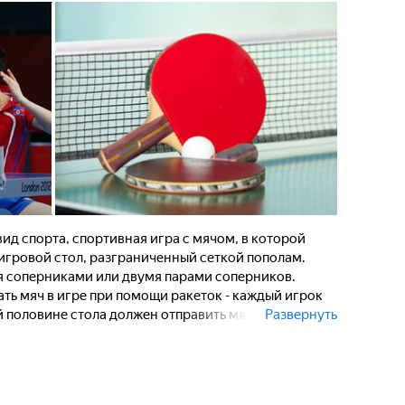
ид спорта, спортивная игра с мячом, в которой
игровой стол, разграниченный сеткой пополам.
я соперниками или двумя парами соперников.
ть мяч в игре при помощи ракеток - каждый игрок
й половине стола должен отправить мяч на половину
Развернуть
 игроку или паре игроков, когда соперник не может
илами.