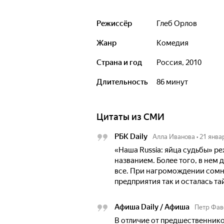
Режиссёр
Глеб Орлов
Жанр
комедия
Страна и год
Россия, 2010
Длительность
86 минут
Цитаты из СМИ
РБК Daily
Алла Иванова
•
21 янва
«Наша Russia: яйца судьбы» р
названием. Более того, в нем 
все. При нагромождении сомн
предприятия так и осталась та
Афиша Daily / Афиша
Петр Фав
В отличие от предшественнико