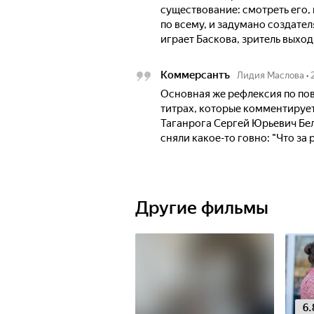
существование: смотреть его, к
по всему, и задумано создател
играет Баскова, зритель выходи
Коммерсантъ
Лидия Маслова
•
Основная же рефлексия по по
титрах, которые комментирует
Таганрога Сергей Юрьевич Бе
сняли какое-то говно: "Что за
Другие фильмы
6.