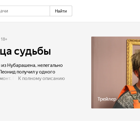
Найти
18
+
йца судьбы
 из Нубарашена, нелегально
Леонид получил у одного
монт. Потеряв в столице
К полному описанию
таются найти и спасти его,
о в самой безнадёжной
 гастарбайтерам лицом -
Трейлер
ю тайну, которая изменит