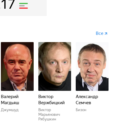
217
Все
Валерий
Виктор
Александр
Магдьяш
Вержбицкий
Семчев
Джумшуд
Виктор
Бизон
Марьянович
Рябушкин