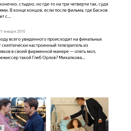
онечно, стыдно, но где-то на три четверти так, судя
ями. В конце концов, если после фильма, где Басков
т с...
21 января 2010
воду всего увиденного происходит на финальных
 скептически настроенный телезритель из
ляков в своей фирменной манере — опять мол,
 режиссер такой Глеб Орлов? Михалкова...
8