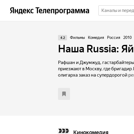
Фильмы
Комедия
Россия
2010
4.2
Наша Russia: Я
Рафшан и Джумжуд, гастарбайтеры
приезжают в Москву, где бригадир 
олигарха заказ на супердорогой ре
«нацайника», Рафшан и Джумжуд пы
сея повсюду разрушения и хаос. Н
ситуации судьба поворачивается к
Рафшан и Джумжуд узнают страшну
всё...
Кинокомедия