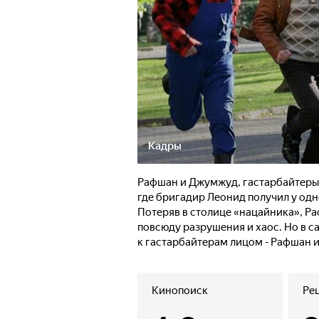
Кадры
Рафшан и Джумжуд, гастарбайтеры 
где бригадир Леонид получил у одн
Потеряв в столице «нацайника», Ра
повсюду разрушения и хаос. Но в 
к гастарбайтерам лицом - Рафшан 
всё...
Кинопоиск
Ре