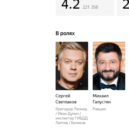
4.2
221 358
В ролях
Сергей
Михаил
Светлаков
Галустян
бригадир Леонид
Равшан
/ Иван Дулин /
инспектор ГИБДД
Лаптев / Беляков