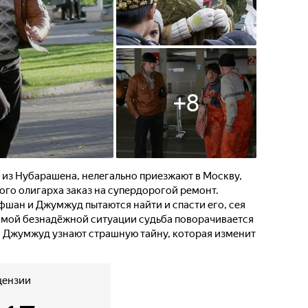
+
8
из Нубарашена, нелегально приезжают в Москву,
ого олигарха заказ на супердорогой ремонт.
фшан и Джумжуд пытаются найти и спасти его, сея
самой безнадёжной ситуации судьба поворачивается
и Джумжуд узнают страшную тайну, которая изменит
цензии