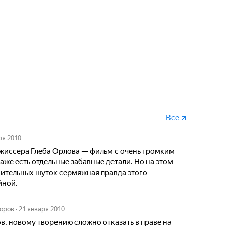
Все
ря 2010
ежиссера Глеба Орлова — фильм с очень громким
даже есть отдельные забавные детали. Но на этом —
ительных шуток сермяжная правда этого
йной.
оров
•
21 января 2010
в, новому творению сложно отказать в праве на