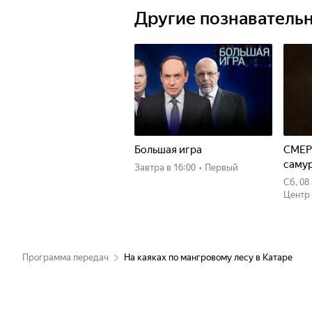
Другие познаватель
Большая игра
СМЕР
саму
Завтра
в 16:00
•
Первый
сб, 0
Центр
Программа передач
На каяках по мангровому лесу в Катаре