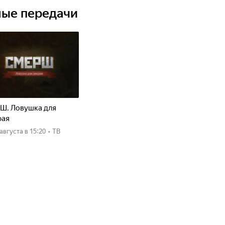
ные передачи
Ш. Ловушка для
рая
8 августа
в 15:20
•
ТВ