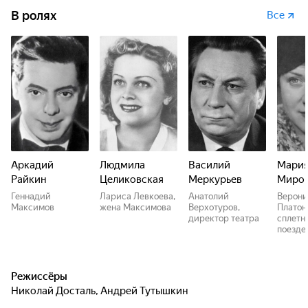
В ролях
Все
Аркадий
Людмила
Василий
Мари
Райкин
Целиковская
Меркурьев
Миро
Геннадий
Лариса Левкоева,
Анатолий
Верони
Максимов
жена Максимова
Верхотуров,
Платон
директор театра
сплетн
поезде
Режиссёры
Николай Досталь
,
Андрей Тутышкин