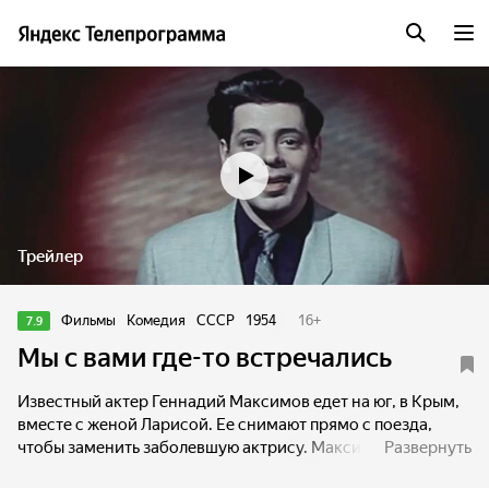
Трейлер
Фильмы
Комедия
СССР
1954
16
+
7.9
Мы с вами где-то встречались
Известный актер Геннадий Максимов едет на юг, в Крым,
вместе с женой Ларисой. Ее снимают прямо с поезда,
чтобы заменить заболевшую актрису. Максимову
Развернуть
приходится добираться до Крыма одному. Он отстает от