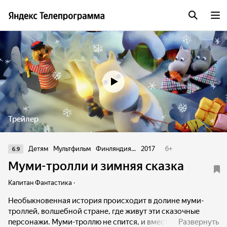
Трейлер
Детям
Мультфильм
Финляндия...
2017
6
+
6.9
Муми-тролли и зимняя сказка
Капитан Фантастика ·
Необыкновенная история происходит в долине муми-
троллей, волшебной стране, где живут эти сказочные
персонажи. Муми-троллю не спится, и вместо спячки он
Развернуть