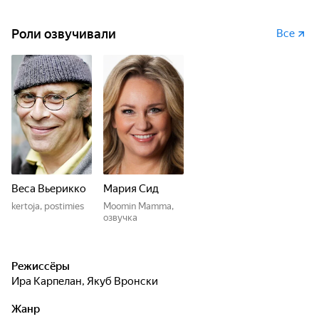
Роли озвучивали
Все
Веса Вьерикко
Мария Сид
kertoja, postimies
Moomin Mamma,
озвучка
Режиссёры
Ира Карпелан
,
Якуб Вронски
Жанр