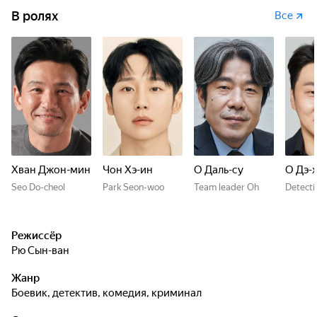
В ролях
Все
Хван Джон-мин
Чон Хэ-ин
О Даль-су
О Дэ-
Seo Do-cheol
Park Seon-woo
Team leader Oh
Detect
Режиссёр
Рю Сын-ван
Жанр
боевик, детектив, комедия, криминал