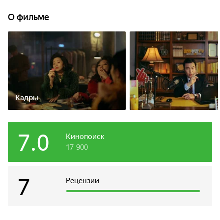
избежавших или получивших слишком мягкое наказание
правонарушителей их же методами. Когда из тюрьмы
О фильме
выходит его следующая потенциальная жертва, Со До-
чхоль берёт в команду молодого полицейского, удачно
проявившего себя при конвоировании, и начинает поиски
Хэчи, не подозревая, что тот прячется прямо у него
под носом.
Кадры
7.0
Кинопоиск
17 900
7
Рецензии