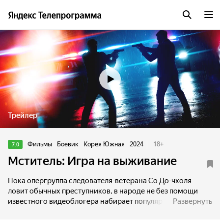
Трейлер
Фильмы
Боевик
Корея Южная
2024
18
+
7.0
Мститель: Игра на выживание
Пока опергруппа следователя-ветерана Со До-чхоля
ловит обычных преступников, в народе не без помощи
известного видеоблогера набирает популярность
Развернуть
необычный. Мститель по прозвищу Хэчи убивает