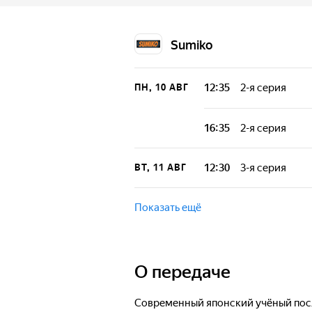
Sumiko
12:35
2-я серия
ПН, 10 АВГ
Учёный перевоп
мире. У неё есть
16:35
2-я серия
легендарный гер
силу духов, и Эл
Учёный перевоп
мире. У неё есть
12:30
3-я серия
ВТ, 11 АВГ
легендарный гер
силу духов, и Эл
Учёный перевоп
мире. У неё есть
Показать ещё
легендарный гер
силу духов, и Эл
О передаче
Современный японский учёный пос