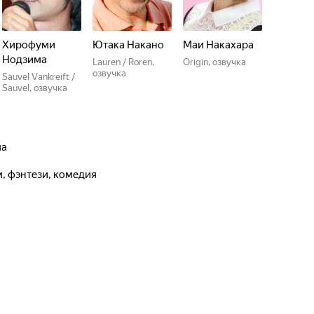
Хирофуми
Ютака Накано
Маи Накахара
Нодзима
Lauren / Roren,
Origin, озвучка
озвучка
Sauvel Vankreift /
Sauvel, озвучка
ма
м, фэнтези, комедия