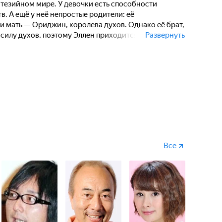
нтезийном мире. У девочки есть способности
в. А ещё у неё непростые родители: её
 и мать — Ориджин, королева духов. Однако её брат,
 силу духов, поэтому Эллен приходится
Развернуть
зни, чтобы противостоять ему.
Все