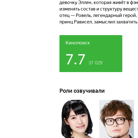
девочку Эллен, которая живёт в фэ
изменять состав и структуру вещест
отец — Ровель, легендарный герой,
принц Рависел, замыслил захватить
использовать знания из прошлой жи
Кинопоиск
7.7
37 029
Роли озвучивали