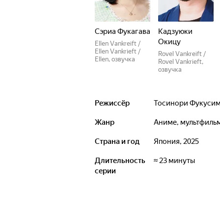
Сэриа Фукагава
Кадзуюки
Окицу
Ellen Vankreift /
Ellen Vankrieft /
Rovel Vankreift /
Ellen, озвучка
Rovel Vankrieft,
озвучка
Режиссёр
Тосинори Фукуси
Жанр
аниме, мультфиль
Страна и год
Япония, 2025
Длительность
≈ 23 минуты
серии