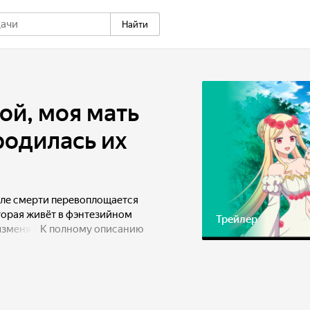
Найти
ой, моя мать
родилась их
ле смерти перевоплощается
торая живёт в фэнтезийном
Трейлер
изменять состав и структуру
К полному описанию
ители: её отец — Ровель,
жин, королева духов. Однако
ахватить силу духов, поэтому
ания из прошлой жизни,