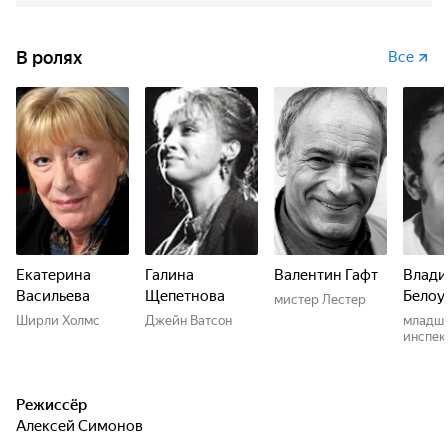
В ролях
Все
Екатерина
Галина
Валентин Гафт
Влад
Васильева
Щепетнова
Белоу
мистер Лестер
Ширли Холмс
Джейн Ватсон
младш
инспек
Режиссёр
Алексей Симонов