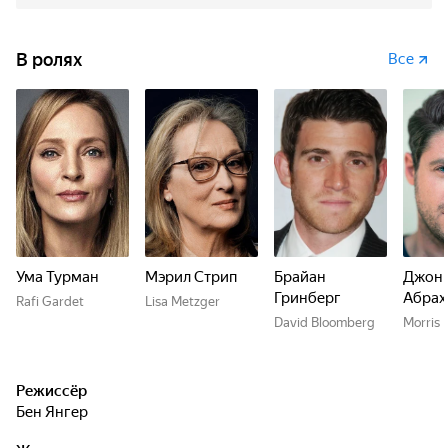
В ролях
Все
Ума Турман
Мэрил Стрип
Брайан
Джон
Гринберг
Абрах
Rafi Gardet
Lisa Metzger
David Bloomberg
Morris
Режиссёр
Бен Янгер