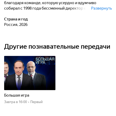
благодаря команде, которую усердно и вдумчиво
собирал с 1998 года бессменный директор киностудии
Развернуть
Карен Георгиевич Шахназаров. Талантливый сценарист,
выдающийся режиссер, опытный продюсер и его путь на
Страна и год
"Мосфильме" - от ассистента режиссера до ключевой
Россия, 2026
фигуры в истории отечественного кино.
Другие познавательные передачи
Большая игра
Завтра
в 16:00
•
Первый