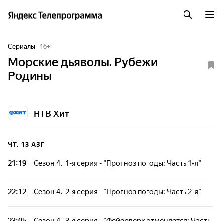
Сериалы
16
+
Морские дьяволы. Рубежи
Родины
НТВ Хит
ЧТ, 13 АВГ
21:19
Сезон 4. 1-я серия - "Прогноз погоды: Часть 1-я"
Небольшой российский город готовится к важному
событию - открытию детского онкологического центра,
22:12
Сезон 4. 2-я серия - "Прогноз погоды: Часть 2-я"
построенного при участии благотворителей из Франции.
Но происходит теракт. Спасти ситуацию могут только
Небольшой российский город готовится к важному
"Нерпы".
событию - открытию детского онкологического центра,
23:05
Сезон 4. 3-я серия - "Фейерверк отменяется: Часть