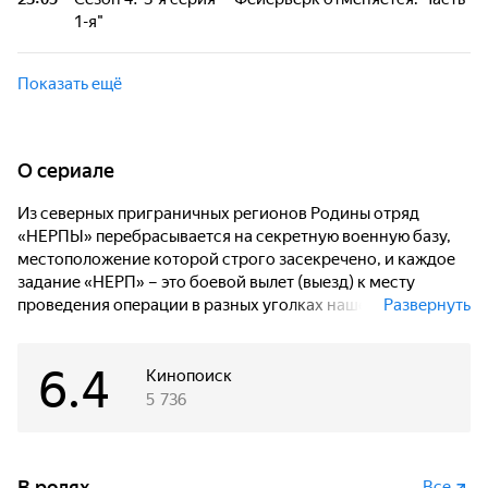
построенного при участии благотворителей из Франции.
1-я"
Но происходит теракт. Спасти ситуацию могут только
"Нерпы".
Террорист Умар Холзеев готовит большую партию
смертельных фейерверков. Основная цель террористов -
Показать ещё
торговый комплекс и группа высокопоставленных
российских военных, которые вскоре соберутся на
юбилее одного из них.
O сериале
Из северных приграничных регионов Родины отряд
«НЕРПЫ» перебрасывается на секретную военную базу,
местоположение которой строго засекречено, и каждое
задание «НЕРП» – это боевой вылет (выезд) к месту
проведения операции в разных уголках нашей страны.
Развернуть
«Нерпами» по-прежнему командуют Бизон, Батя и Багира.
В составе отряда: Кот, Сармат, Дана, Агата и Опер.
6.4
Кинопоиск
5 736
В ролях
Все