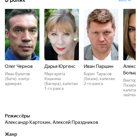
Олег Чернов
Дарья Юргенс
Иван Паршин
Алекс
Больш
Иван Булатов
Маргарита
Борис Тарасов
(Батя), контр-
Кошкина
(Бизон), капитан
Виктор
адмирал
(Багира), капитан
2-го ранга
Лазаре
1-го ранга
капита
лейтен
Режиссёры
Александр Картохин
,
Алексей Праздников
Жанр