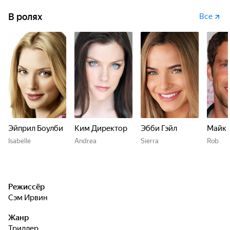
В ролях
Все
Эйприл Боулби
Ким Директор
Эбби Гэйл
Майк 
Isabelle
Andrea
Sierra
Rob
Режиссёр
Сэм Ирвин
Жанр
триллер