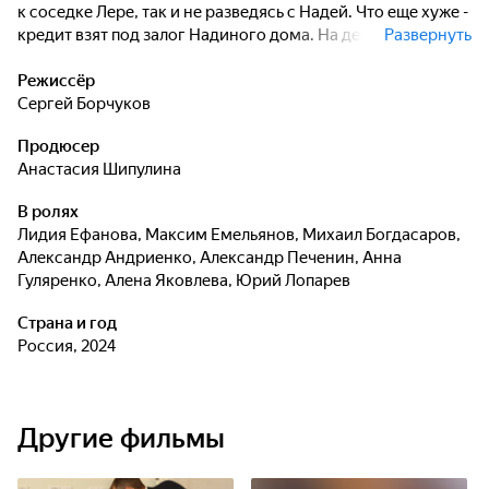
к соседке Лере, так и не разведясь с Надей. Что еще хуже -
кредит взят под залог Надиного дома. На деньги банка
Развернуть
Михаил купил фургончик-автолавку, а сам исчез в
неизвестном направлении. Вместе с участковым Игнатом
Режиссёр
Надя принимается за поиск Михаила, одновременно
Сергей Борчуков
пытаясь не потерять дом. Для этого ей приходится
Продюсер
накупить продуктов и самой ездить по ближайшим
Анастасия Шипулина
деревням с автолавкой. Куда исчез Михаил и сможет ли
Надя найти себя в бизнесе? А главное - что ей делать со
В ролях
своими чувствами к бывшему мужу и напарнику-
Лидия Ефанова
,
Максим Емельянов
,
Михаил Богдасаров
,
участковому?
Александр Андриенко
,
Александр Печенин
,
Анна
Гуляренко
,
Алена Яковлева
,
Юрий Лопарев
Страна и год
Россия, 2024
Другие фильмы