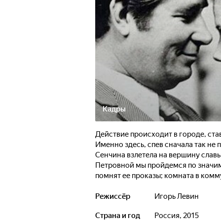
Кадры
Действие происходит в городе, ста
Именно здесь, спев сначала так не
Сенчина взлетела на вершину славы
Петровной мы пройдемся по значим
помнят ее проказы; комната в комм
"Октябрьский".
Режиссёр
Игорь Левин
Людмила Сенчина рассказала об об
Страна и год
Россия, 2015
который преследовал ее, посылая с