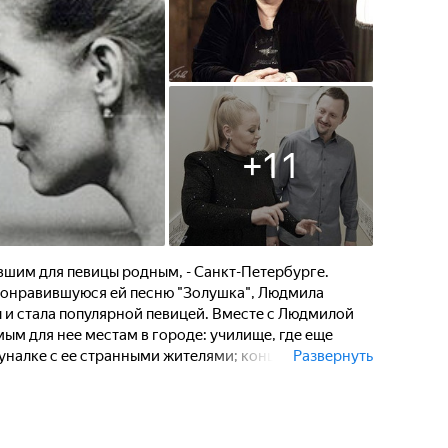
+
11
вшим для певицы родным, - Санкт-Петербурге.
 понравившуюся ей песню "Золушка", Людмила
 и стала популярной певицей. Вместе с Людмилой
ым для нее местам в городе: училище, где еще
уналке с ее странными жителями; концертный зал
Развернуть
оротной стороне славы - о поклоннике-маньяке,
транные письма, и даже пытался проникнуть в