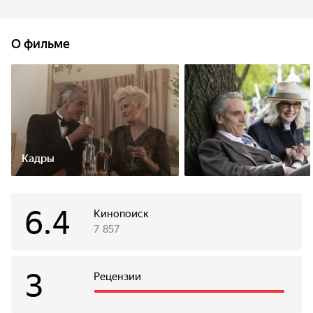
так близки к чужому счастью, но как им найти свое?
Случайности судьбы и настоящая любовь, реальное,
чудесное и невозможное сплетаются в романтический
О фильме
узор в судьбах влюбленных пар разных возрастов,
характеров и профессий.
Кадры
6.4
Кинопоиск
7 857
3
Рецензии