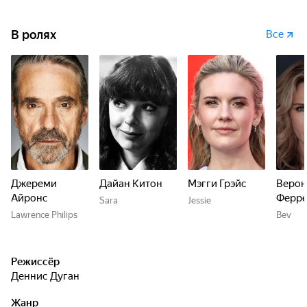
В ролях
Все
Джереми
Дайан Китон
Мэгги Грэйс
Верон
Айронс
Ферре
Sara
Jessie
Lawrence Philips
Bev
Режиссёр
Деннис Дуган
Жанр