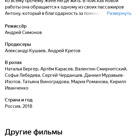
ко всему прочему Жене негде жить. В поисках новой
работы она обращается к одному из своих пассажиров
Антону, который в благодарность за помощь оставил ей
Развернуть
когда-то свою визитку. Антон предлагает девушке стать
няней для его маленького сына Коли. Женя быстро
Режиссёр
находит общий язык с мальчиком и почти свыкается с
Андрей Симонов
ролью няни, но новый работодатель делает ей
Продюсеры
неожиданное предложение - на несколько дней
Александр Кушаев
,
Андрей Кретов
притвориться его невестой...
В ролях
Наталья Бергер
,
Артём Карасев
,
Валентин Смирнитский
,
Софья Лебедева
,
Сергей Черданцев
,
Даниил Муравьев-
Изотов
,
Татьяна Виноградова
,
Мария Романова
,
Кирилл
Иванченко
Страна и год
Россия, 2018
Другие фильмы