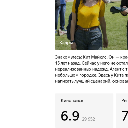
Кадры
Знакомьтесь: Кит Майклс. Он — кра
15 лет назад. Сейчас у него не ост
нереализованных надежд. Агент с т
небольшом городке. Здесь у Кита по
написать лучший сценарий, основа
Кинопоиск
Ре
6.9
29 952