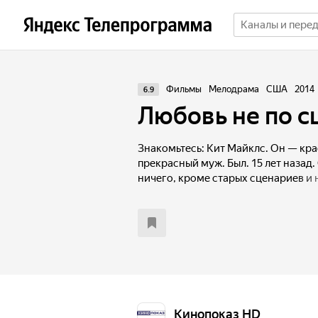
Фильмы
Мелодрама
США
2014
6.9
Любовь не по 
Знакомьтесь: Кит Майклс. Он — кра
прекрасный муж. Был. 15 лет назад.
ничего, кроме старых сценариев и
Агент с трудом устраивает его на 
городке. Здесь у Кита появится шан
встретить любовь и написать лучш
собственной жизни.
Кинопоказ HD