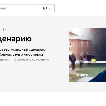
Найти
18
+
сценарию
савец, успешный сценарист,
 Сейчас у него не осталось
 нереализованных надежд.
К полному описанию
работу учителем в небольшом
с начать все заново:
ий сценарий, основанный на
Трейлер