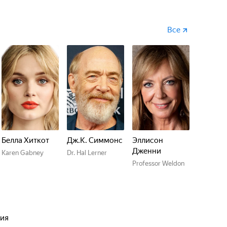
Все
Белла Хиткот
Дж.К. Симмонс
Эллисон
Дженни
Karen Gabney
Dr. Hal Lerner
Professor Weldon
дия