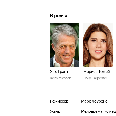
В ролях
Хью Грант
Мариса Томей
Keith Michaels
Holly Carpenter
Режиссёр
Марк Лоуренс
Жанр
мелодрама, коме