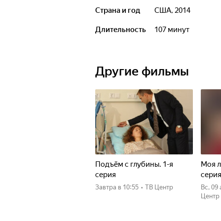
Страна и год
США, 2014
Длительность
107 минут
Другие фильмы
Подъём с глубины. 1-я
Моя л
серия
сери
Завтра
в 10:55
•
ТВ Центр
вс, 09
Центр