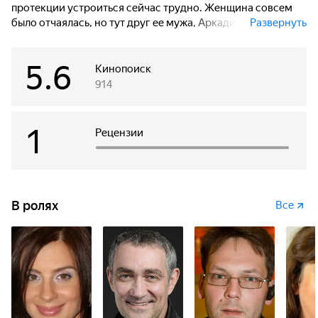
протекции устроиться сейчас трудно. Женщина совсем
было отчаялась, но тут друг ее мужа, Аркадий, вспомнил о
Развернуть
ее кулинарных способностях и предложил открыть
ресторанчик на дому.
5.6
Кинопоиск
Аркадий и его начальник Дима стали постоянными
914
клиентами Ларисы. Обоим нравились не только ее блюда,
но и она сама: женщина владела секретом, перед которым
не мог устоять ни один мужчина…
1
Рецензии
Не сказав ни слова Ларисе, Аркадий выплачивает долг ее
мужа, а она становится любовницей Димы, уверенная, что
благородный поступок совершил он…
В ролях
Все