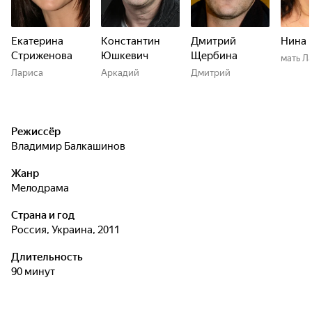
Екатерина
Константин
Дмитрий
Нина 
Стриженова
Юшкевич
Щербина
мать Л
Лариса
Аркадий
Дмитрий
Режиссёр
Владимир Балкашинов
Жанр
мелодрама
Страна и год
Россия, Украина, 2011
Длительность
90 минут