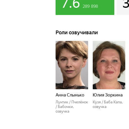
7.6
289 898
Роли озвучивали
Анна Слынько
Юлия Зоркина
Лунтик / Пчелёнок
Кузя / Баба Капа,
/ Бабочки,
озвучка
озвучка