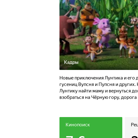
Кадры
Новые приключения Лунтика и его д
гусениц Вупсня и Пупсня и других.​
Лунтику найти маму и вернуться до
взобраться на Чёрную гору, дорога
Кинопоиск
Ре