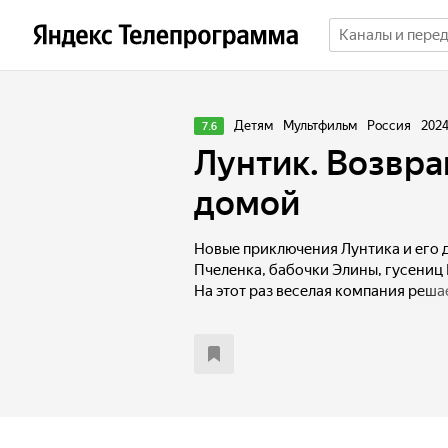
Детям
Мультфильм
Россия
202
7.6
Лунтик. Возвр
домой
Новые приключения Лунтика и его д
Пчеленка, бабочки Элины, гусениц В
На этот раз веселая компания реша
маму и вернуться домой на Луну. Д
необходимо взобраться на Чёрную 
полна приключений и опасностей.