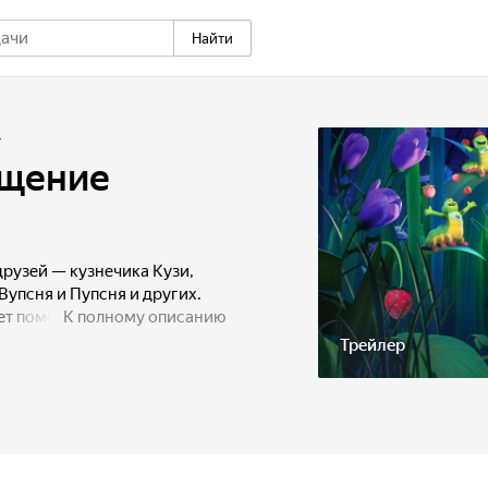
Найти
4
ащение
рузей — кузнечика Кузи,​
упсня и Пупсня и других.​
ет помочь Лунтику найти
К полному описанию
ля этого Лунтику
Трейлер
гору, дорога на которую