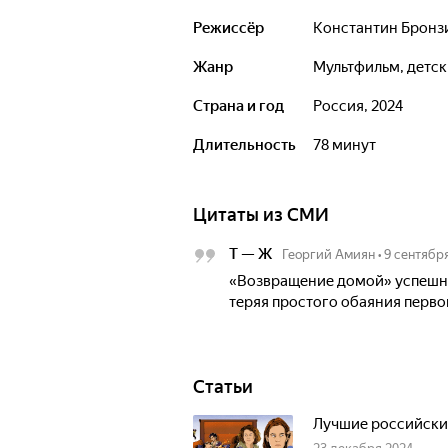
Режиссёр
Константин Бронз
Жанр
мультфильм, детс
Страна и год
Россия, 2024
Длительность
78 минут
Цитаты из СМИ
Т — Ж
Георгий Амиян
•
9 сентябр
«Возвращение домой» успешно
теряя простого обаяния перво
Статьи
Лучшие российски