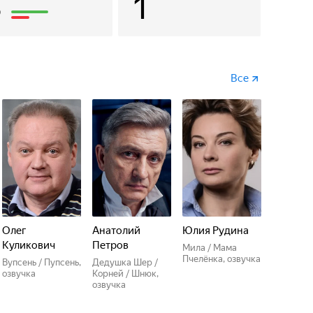
3
1
Все
Олег
Анатолий
Юлия Рудина
Куликович
Петров
Мила / Мама
Пчелёнка, озвучка
Вупсень / Пупсень,
Дедушка Шер /
озвучка
Корней / Шнюк,
озвучка