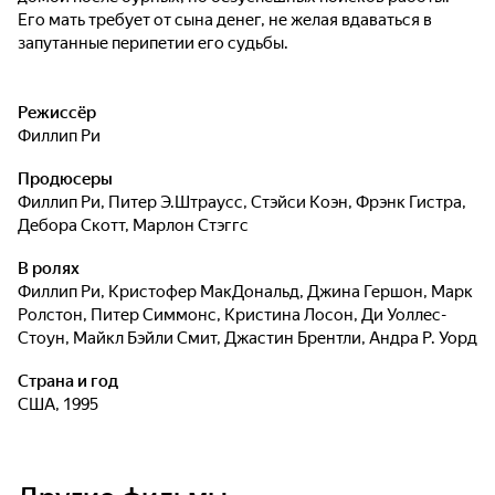
Его мать требует от сына денег, не желая вдаваться в
запутанные перипетии его судьбы.
Режиссёр
Филлип Ри
Продюсеры
Филлип Ри
,
Питер Э.Штраусс
,
Стэйси Коэн
,
Фрэнк Гистра
,
Дебора Скотт
,
Марлон Стэггс
В ролях
Филлип Ри
,
Кристофер МакДональд
,
Джина Гершон
,
Марк
Ролстон
,
Питер Симмонс
,
Кристина Лосон
,
Ди Уоллес-
Стоун
,
Майкл Бэйли Смит
,
Джастин Брентли
,
Андра Р. Уорд
Страна и год
США, 1995