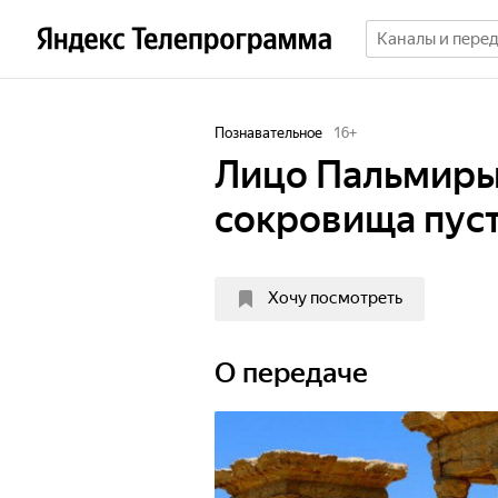
Познавательное
16
+
Лицо Пальмиры
сокровища пус
Хочу посмотреть
О передаче