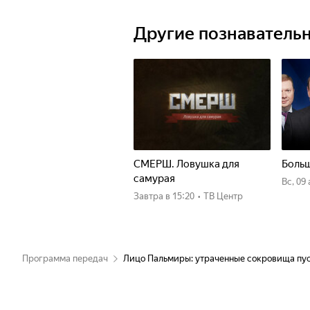
ключ к пониманию исключительност
мультикультурной идентичности. Н
Другие познаватель
большой интерес и была источником
можем взглянуть не нее с другой с
СМЕРШ. Ловушка для
Больш
самурая
вс, 09
Завтра
в 15:20
•
ТВ Центр
Программа передач
Лицо Пальмиры: утраченные сокровища пу