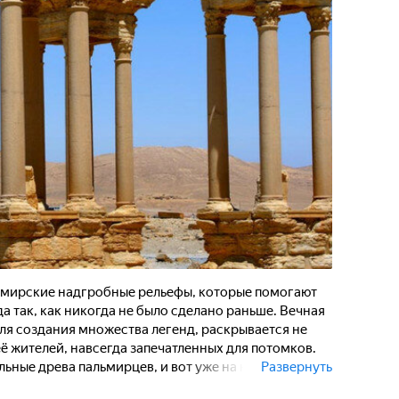
ьмирские надгробные рельефы, которые помогают
а так, как никогда не было сделано раньше. Вечная
ля создания множества легенд, раскрывается не
 её жителей, навсегда запечатленных для потомков.
ьные древа пальмирцев, и вот уже на наших глазах
Развернуть
 Исследование секретов надгробных рельефов дает