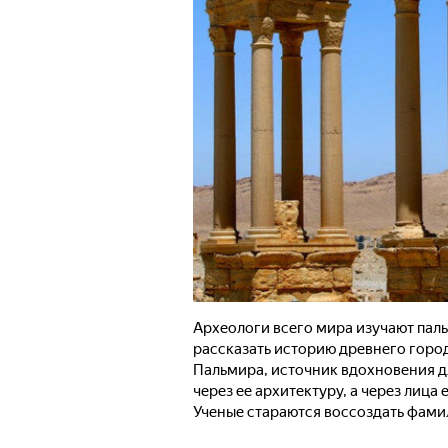
Археологи всего мира изучают пал
рассказать историю древнего город
Пальмира, источник вдохновения д
через ее архитектуру, а через лица
Ученые стараются воссоздать фамил
оживает история древнего города.