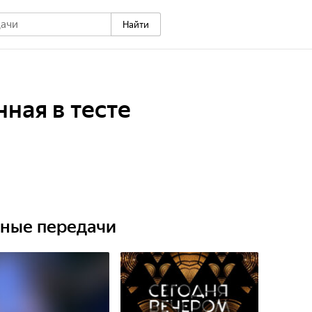
Найти
нная в тесте
ьные передачи