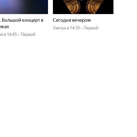
. Большой концерт в
Сегодня вечером
иках
Завтра
в 14:35
•
Первый
ня
в 14:45
•
Первый