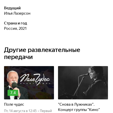
форму - и в духовку! Самое сложное - это дождаться
готовности
Ведущий
Илья Лазерсон
Страна и год
Россия, 2021
Другие развлекательные
передачи
7.4
Поле чудес
"Снова в Лужниках".
Концерт группы "Кино"
пт, 14 августа
в 12:45
•
Первый