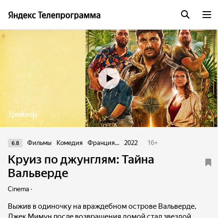
Трейлер
Фильмы
Комедия
Франция...
2022
16
+
6.8
Круиз по джунглям: Тайна
Вальверде
Cinema ·
Выжив в одиночку на враждебном острове Вальверде,
Джек Мимун после возвращения домой стал звездой