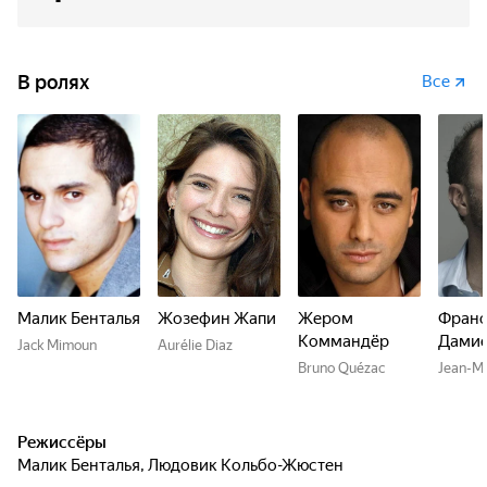
В ролях
Все
Малик Бенталья
Жозефин Жапи
Жером
Франс
Коммандёр
Дами
Jack Mimoun
Aurélie Diaz
Bruno Quézac
Jean-Ma
Режиссёры
Малик Бенталья
,
Людовик Кольбо-Жюстен