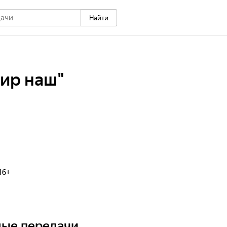
Найти
ир наш"
16+
ные передачи