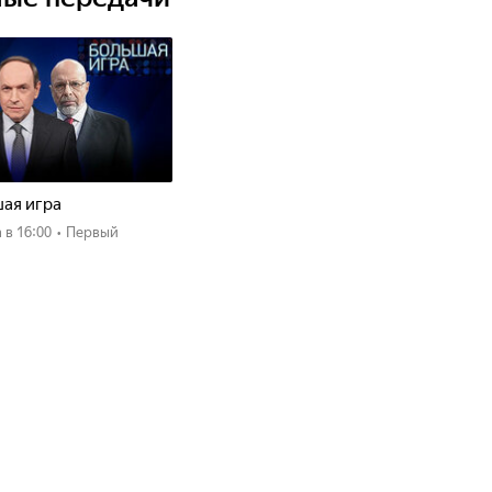
ая игра
а
в 16:00
•
Первый