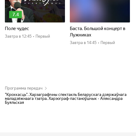
7.4
Поле чудес
Баста. Большой концерт в
Лужниках
Завтра
в 12:45
•
Первый
Завтра
в 14:45
•
Первый
Программа передач
"Крохкасць". Харэаграфічны спектакль Беларускага дзяржаўнага
маладзёжнаага тэатра. Харэограф-пастаноўшчык - Аляксандра
Буяльская