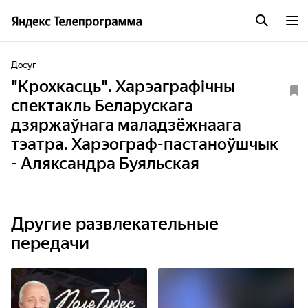
Досуг
"Крохкасць". Харэаграфічны
спектакль Беларускага
дзяржаўнага маладзёжнаага
тэатра. Харэограф-пастаноўшчык
- Аляксандра Буяльская
Другие развлекательные
передачи