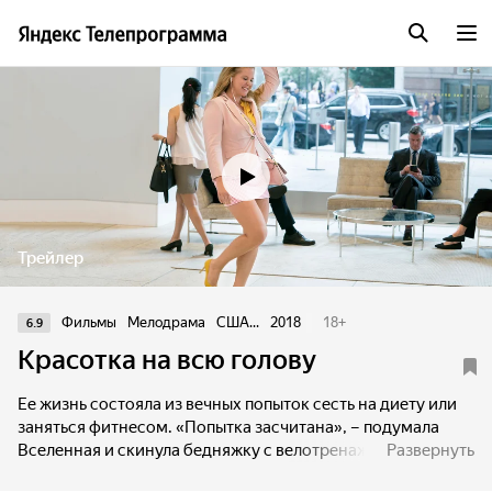
Трейлер
Фильмы
Мелодрама
США...
2018
18
+
6.9
Красотка на всю голову
Ее жизнь состояла из вечных попыток сесть на диету или
заняться фитнесом. «Попытка засчитана», – подумала
Вселенная и скинула бедняжку с велотренажера. Девушка
Развернуть
ударяется головой и обретает аномальную уверенность в