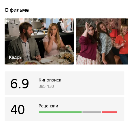
том, что теперь она просто неотразима. Одна проблема –
в глазах других людей она ни капли не изменилась. В
О фильме
общем, красотка на всю голову.
Кадры
6.9
Кинопоиск
385 130
40
Рецензии