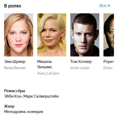
В ролях
Все
Эми Шумер
Мишель
Том Хоппер
Рори 
Уильямс
Renee Bennett
Grant Leclair
Ethan
Avery LeClaire
Режиссёры
Эбби Кон
,
Марк Силверштейн
Жанр
мелодрама, комедия