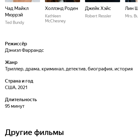
Чад Майкл
Холлэнд Роден
Джейк Хэйс
Лин Ш
Мюррэй
Kathleen
Robert Ressler
Mrs. B
McChesney
Ted Bundy
Режиссёр
Дэниэл Фаррандс
Жанр
триллер, драма, криминал, детектив, биография, история
Страна и год
США, 2021
Длительность
95 минут
Другие фильмы