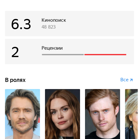
6.3
Кинопоиск
48 823
2
Рецензии
В ролях
Все