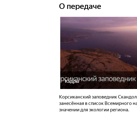
О передаче
Кадры
Корсиканский заповедник Скандола
занесённая в список Всемирного на
значении для экологии региона.