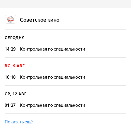
материала для реферата со свойственной ей
беспечностью и легкомыслием. Но встреча с Любовью
Савельевной Орешко, бывшей партизанкой,
Советское кино
переворачивает всю ее жизнь...
СЕГОДНЯ
14:29
Контрольная по специальности
ВС, 9 АВГ
16:18
Контрольная по специальности
СР, 12 АВГ
01:27
Контрольная по специальности
Показать ещё