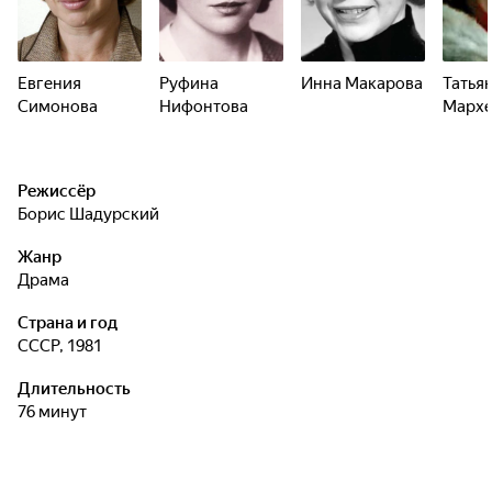
Евгения
Руфина
Инна Макарова
Татья
Симонова
Нифонтова
Мархе
Режиссёр
Борис Шадурский
Жанр
драма
Страна и год
СССР, 1981
Длительность
76 минут