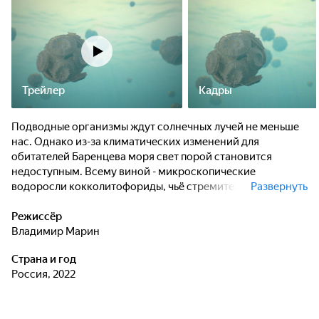
Трейлер
Кадры
Подводные организмы ждут солнечных лучей не меньше
нас. Однако из-за климатических изменений для
обитателей Баренцева моря свет порой становится
недоступным. Всему виной - микроскопические
водоросли кокколитофориды, чьё стремительное
Развернуть
размножение создаёт в воде плотную "завесу". Чтобы
разгадать эту загадку природы, в экспедицию отправились
Режиссёр
60 исследователей из Института океанологии РАН. Какие
Владимир Марин
открытия им удастся совершить? Насколько на
Страна и год
сегодняшний день от цветения водорослей уже
Россия, 2022
пострадали подводные организмы? И есть ли
возможность спасти море, а вместе с ним - и всю планету?