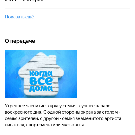
семья зрителей, с другой - семья знаменитого артиста,
писателя, спортсмена или музыканта.
Утреннее чаепитие в кругу семьи - лучшее начало
воскресного дня. С одной стороны экрана за столом -
Показать ещё
семья зрителей, с другой - семья знаменитого артиста,
писателя, спортсмена или музыканта.
О передаче
Утреннее чаепитие в кругу семьи - лучшее начало
воскресного дня. С одной стороны экрана за столом -
семья зрителей, с другой - семья знаменитого артиста,
писателя, спортсмена или музыканта.