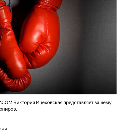
.COM Виктория Ицеховская представляет вашему
рниров.
кая