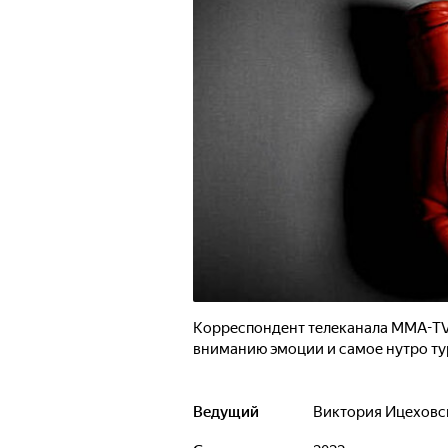
Корреспондент телеканала MMA-TV
вниманию эмоции и самое нутро ту
Ведущий
Виктория Ицеховс