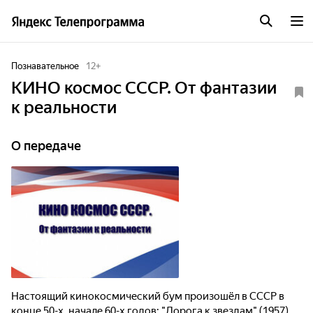
Познавательное
12
+
КИНО космос СССР. От фантазии
к реальности
О передаче
Настоящий кинокосмический бум произошёл в СССР в
конце 50-х, начале 60-х годов: "Дорога к звездам" (1957),