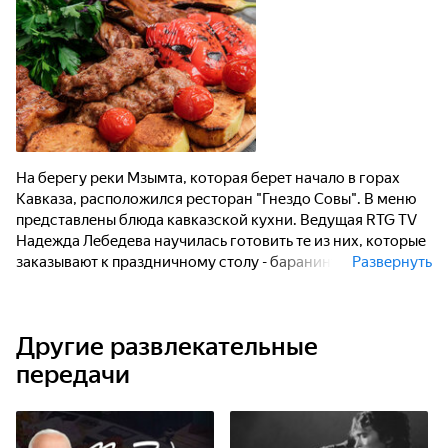
На берегу реки Мзымта, которая берет начало в горах
Кавказа, расположился ресторан "Гнездо Совы". В меню
представлены блюда кавказской кухни. Ведущая RTG TV
Надежда Лебедева научилась готовить те из них, которые
заказывают к праздничному столу - баранину, запеченную
Развернуть
в рыжей красавице-тыкве, и закуску из молодых
огурчиков, засоленных внутри арбуза.
Другие развлекательные
передачи