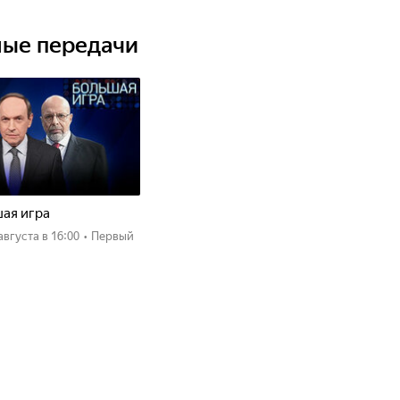
илась с гордым нравом карачаевских лошадей.
ные передачи
ая игра
 августа
в 16:00
•
Первый