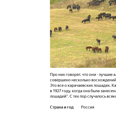
Про них говорят, что они - лучшие
совершено несколько восхождений 
Это все о карачаевских лошадях. 
в 1927 году, когда она была занес
лошадей". С тех пор случалось всяк
карачаевские кони выстояли и сох
присущие только им. Круглый год э
Страна и год
Россия
в поисках пищи они поднимаются на