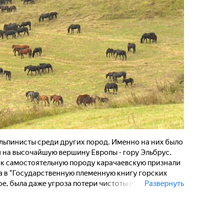
 альпинисты среди других пород. Именно на них было
на высочайшую вершину Европы - гору Эльбрус.
Как самостоятельную породу карачаевскую признали
ена в "Государственную племенную книгу горских
ое, была даже угроза потери чистоты породы. Но
Развернуть
ранили качества выносливости и трудоспособности,
ти лошади находятся на открытых пастбищах. Летом
 высоты до 3 тысяч метров над уровнем моря.