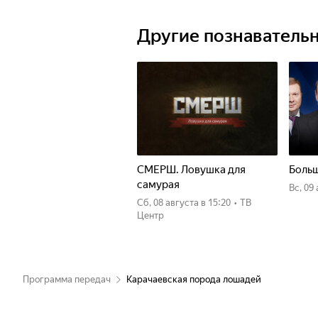
Ведущая Ольга Дегтярева познаком
Другие познаватель
СМЕРШ. Ловушка для
Больш
самурая
вс, 09
сб, 08 августа
в 15:20
•
ТВ
Центр
Программа передач
Карачаевская порода лошадей