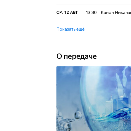
13:30
Канон Никала
СР, 12 АВГ
Показать ещё
О передаче