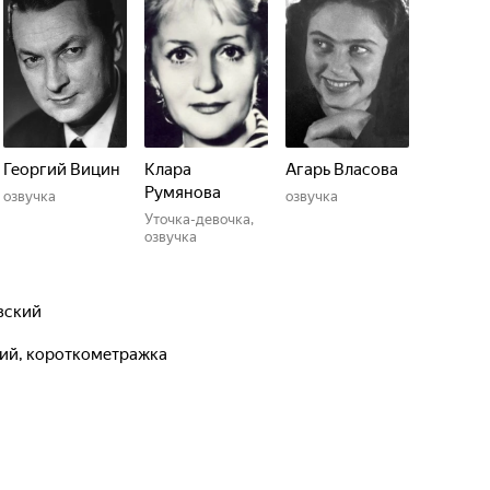
Георгий Вицин
Клара
Агарь Власова
Румянова
озвучка
озвучка
Уточка-девочка,
озвучка
вский
ский, короткометражка