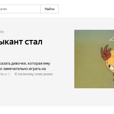
Найти
6
+
ыкант стал
казать девочке, которая ему
ко замечательно играть на
ть в футбол.
К полному описанию