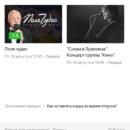
7.4
Поле чудес
"Снова в Лужниках".
Концерт группы "Кино"
пт, 14 августа
в 12:45
•
Первый
пт, 14 августа
в 14:45
•
Первый
Программа передач
Как оставлять кошку во время отпуска?
Версия для компьютеров
Помощь
©
Яндекс