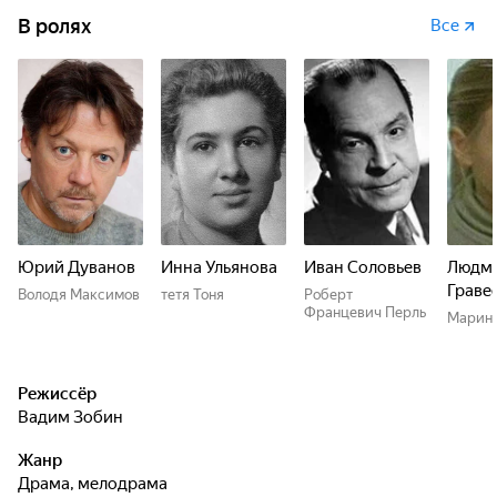
В ролях
Все
Юрий Дуванов
Инна Ульянова
Иван Соловьев
Людм
Граве
Володя Максимов
тетя Тоня
Роберт
Францевич Перль
Марин
Режиссёр
Вадим Зобин
Жанр
драма, мелодрама