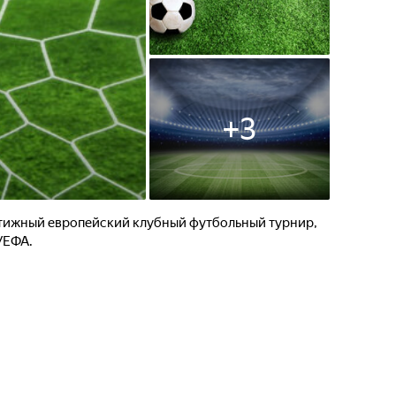
+
3
стижный европейский клубный футбольный турнир,
УЕФА.