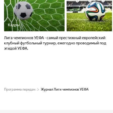
Кадры
Лига чемпионов УЕФА - самый престижный европейский
клубный футбольный турнир, ежегодно проводимый под
эгидой УЕФА.
Программа передач
Журнал Лиги чемпионов УЕФА