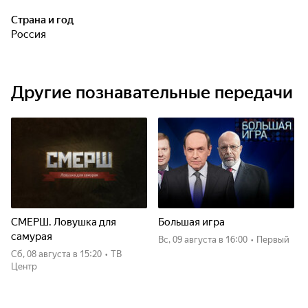
пожалел. Смотрите его искренний дневник. Честно о
трудностях, вдохновенно о победах, красиво о природе и
Страна и год
с юмором о себе. Новый взгляд на счастье.
Россия
Другие познавательные передачи
СМЕРШ. Ловушка для
Большая игра
самурая
вс, 09 августа
в 16:00
•
Первый
сб, 08 августа
в 15:20
•
ТВ
Центр