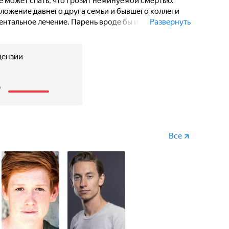
 может спать, что грозит неминуемой смертью.
ложение давнего друга семьи и бывшего коллеги
ентальное лечение. Парень вроде бы идёт
Развернуть
ранно себя вести.
цензии
3
Все