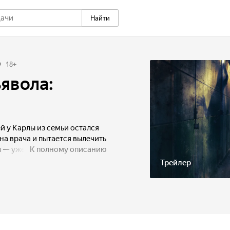
Найти
9
18
+
явола:
й у Карлы из семьи остался
на врача и пытается вылечить
 — уже долгое время он не
К полному описанию
ой смертью. Отчаявшись,
Трейлер
его друга семьи и бывшего
экспериментальное лечение.
 но вскоре начинает странно