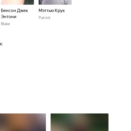
Бенсон Джек
Мэттью Крук
Энтони
Patrick
Blake
пс