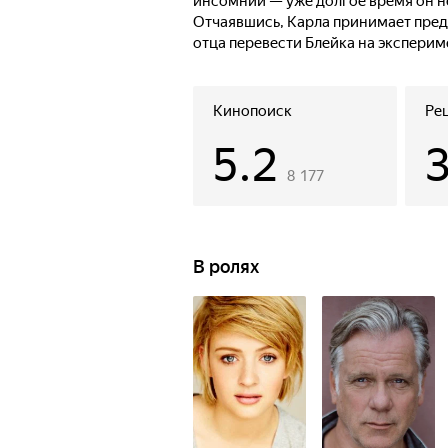
инсомнии — уже долгое время он не
Отчаявшись, Карла принимает пред
отца перевести Блейка на эксперим
на поправку, но вскоре начинает ст
Кинопоиск
Ре
5.2
8 177
В ролях