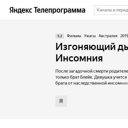
Фильмы
Ужасы
Австралия
201
5.2
Изгоняющий дь
Инсомния
После загадочной смерти родителе
только брат Блейк. Девушка учится 
брата от наследственной инсомнии
может спать, что грозит неминуем
Карла принимает предложение давн
коллеги отца перевести Блейка на 
Парень вроде бы идёт на поправку,
себя вести.