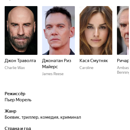
Джон Траволта
Джонатан Риз
Кася Смутняк
Ричар
Майерс
Charlie Wax
Caroline
Ambass
Bennin
James Reese
Режиссёр
Пьер Морель
Жанр
боевик, триллер, комедия, криминал
Страна и год