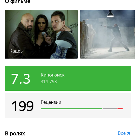
О фильме
Кадры
7.3
Кинопоиск
314 793
199
Рецензии
В ролях
Все