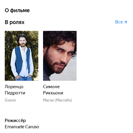
единственному телевизору в баре, и через некоторое
время начинается паника…
О фильме
В ролях
Все
Лоренцо
Симоне
Педротти
Риккьони
Gianni
Marse (Marcello)
Режиссёр
Emanuele Caruso