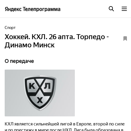
Спорт
Хоккей. КХЛ. 26 апта. Торпедо -
Динамо Минск
О передаче
КХЛ является сильнейшей лигой в Европе, второй по силе
и по престижу в мире после НХЛ. Лига была образована в